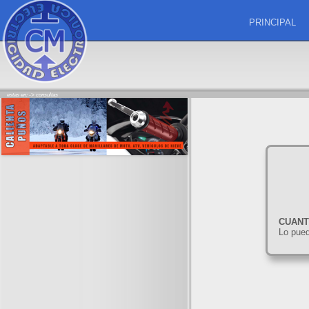
PRINCIPAL
estas en: ->
consultas
CUAN
Lo pued