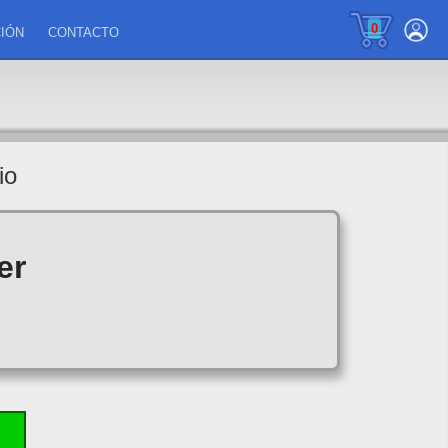
0
IÓN
CONTACTO
io
er