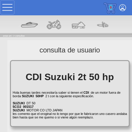
0
estas en: ->
consultas
consulta de usuario
CDI Suzuki 2t 50 hp
Hola buenas tardes necesitaría saber si tienen el
CDI
de un motor fuera de
borda
SUZUKI
50HP
2 t con la siguiente especificación.
SUZUKI
DT 50
5CO2
001517
SUZUKI
MOTOR CO LTD JAPAN
les comento que el oroginal no lo tengo por que le fabricaron uno casero andaba
bien hasta que se me quemo o si viene algún reemplazo.