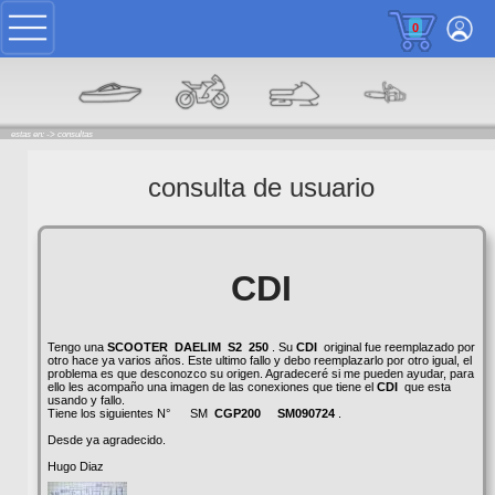
0
estas en: ->
consultas
consulta de usuario
CDI
Tengo una
SCOOTER
DAELIM
S2
250
. Su
CDI
original fue reemplazado por
otro hace ya varios años. Este ultimo fallo y debo reemplazarlo por otro igual, el
problema es que desconozco su origen. Agradeceré si me pueden ayudar, para
ello les acompaño una imagen de las conexiones que tiene el
CDI
que esta
usando y fallo.
Tiene los siguientes N° SM
CGP200
SM090724
.
Desde ya agradecido.
Hugo Diaz