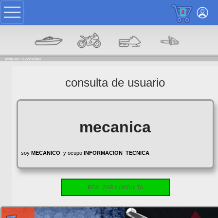
0
estas en: ->
consultas
consulta de usuario
mecanica
soy
MECANICO
y ocupo
INFORMACION
TECNICA
REALIZAR CONSULTA