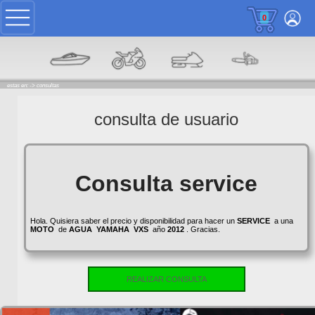
0
estas en: ->
consultas
consulta de usuario
Consulta service
Hola. Quisiera saber el precio y disponibilidad para hacer un
SERVICE
a una
MOTO
de
AGUA
YAMAHA
VXS
año
2012
. Gracias.
REALIZAR CONSULTA