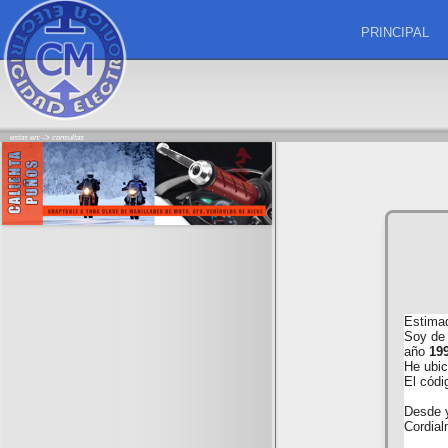
PRINCIPAL
estas en: ->
consultas
Estima
Soy de 
año
19
He ubic
El códi
Desde y
Cordial