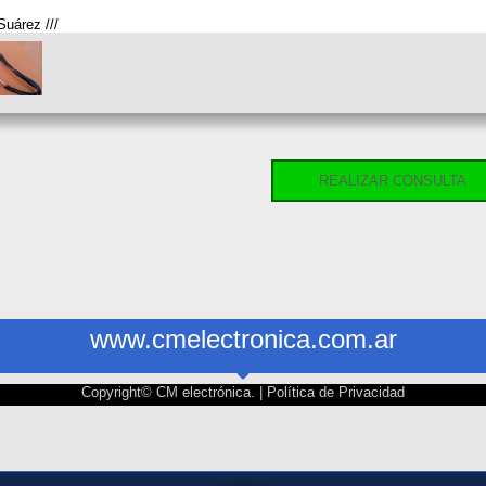
uárez ///
REALIZAR CONSULTA
www.cmelectronica.com.ar
Copyright© CM electrónica. |
Política de Privacidad