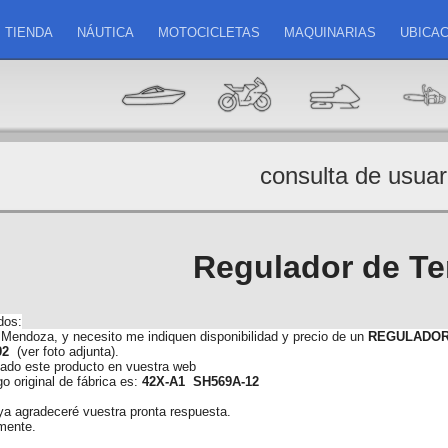
TIENDA
NÁUTICA
MOTOCICLETAS
MAQUINARIAS
UBICAC
consulta de usuar
Regulador de Te
dos:
Mendoza, y necesito me indiquen disponibilidad y precio de un
REGULADO
92
(ver foto adjunta).
ado este producto en vuestra web
go original de fábrica es:
42X-A1
SH569A-12
a agradeceré vuestra pronta respuesta.
mente.