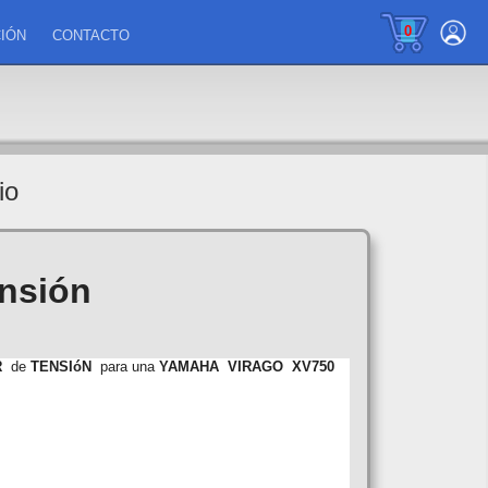
0
IÓN
CONTACTO
io
nsión
R
de
TENSIóN
para una
YAMAHA
VIRAGO
XV750