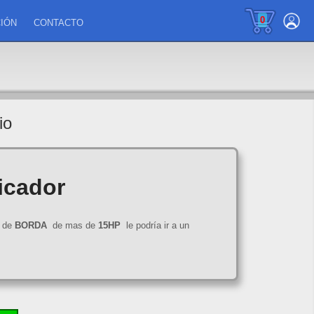
0
IÓN
CONTACTO
io
icador
de
BORDA
de mas de
15HP
le podría ir a un