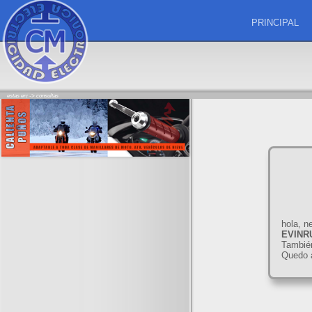
PRINCIPAL
estas en: ->
consultas
hola, n
EVINR
También
Quedo a