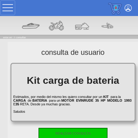
0
estas en: ->
consultas
consulta de usuario
Kit carga de bateria
Estimados, por medio del mismo les quiero consultar por un
KIT
para la
CARGA
de
BATERIA
para un
MOTOR
EVINRUDE
35
HP
MODELO
1993
E
35
RETA. Desde ya muchas gracias.
Saludos
REALIZAR CONSULTA