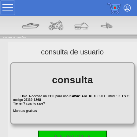
0
estas en: ->
consultas
consulta de usuario
consulta
Hola. Necesito un
CDI
para una
KAWASAKI
KLX
650 C, mod. 93. Es el
codigo
21119-1368
Tienen? cuanto sale?
Muhcas graicas
REALIZAR CONSULTA