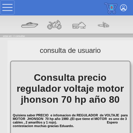
0
estas en: ->
consultas
consulta de usuario
Consulta precio
regulador voltaje motor
jhonson 70 hp año 80
Quisiera saber
PRECIO
e infomacion de
REGULADOR
de
VOLTAJE
para
MOTOR
JHONSON
70 hp año
1980
.(El que tiene el
MOTOR
es uno de 3
cables , 2 amarillos y 1 rojo). Espero
contestacion muchas gracias Eduardo.