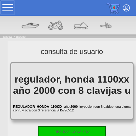
0
estas en: ->
consultas
consulta de usuario
regulador, honda 1100xx
año 2000 con 8 clavijas u
REGULADOR
HONDA
1100XX
año
2000
inyeccion con 8 cables- una clema
con 5 y otra con 3 referencia SH579C-12
REALIZAR CONSULTA