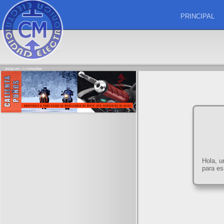
PRINCIPAL
estas en: ->
consultas
Hola, u
para e