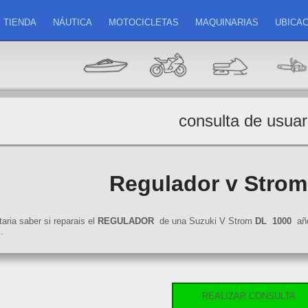
TIENDA
NÁUTICA
MOTOCICLETAS
MAQUINARIAS
UBICAC
consulta de usuar
Regulador v Strom
aria saber si reparais el
REGULADOR
de una Suzuki V Strom
DL
1000
año 
.
REALIZAR CONSULTA