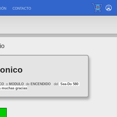
0
IÓN
CONTACTO
io
ronico
CO
o
MODULO
de
ENCENDIDO
del
Sea
-
Do
580
ya muchas gracias