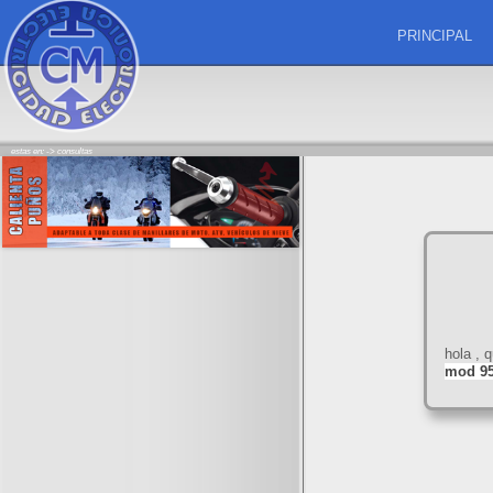
PRINCIPAL
estas en: ->
consultas
hola , 
mod 95,