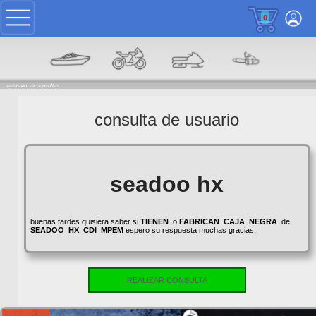
0
estas en: ->
consultas
consulta de usuario
seadoo hx
buenas tardes quisiera saber si
TIENEN
o
FABRICAN
CAJA
NEGRA
de
SEADOO
HX
CDI
MPEM
espero su respuesta muchas gracias..
REALIZAR CONSULTA