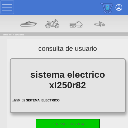
0
estas en: ->
consultas
consulta de usuario
sistema electrico
xl250r82
xl250r 82
SISTEMA
ELECTRICO
REALIZAR CONSULTA