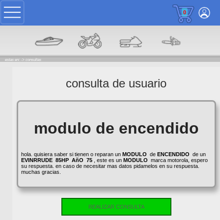
0
estas en: ->
consultas
consulta de usuario
modulo de encendido
hola. quisiera saber si tienen o reparan un
MODULO
de
ENCENDIDO
de un
EVINRRUDE
85HP
AñO
75
, este es un
MODULO
marca motorola, espero
su respuesta. en caso de necesitar mas datos pidamelos en su respuesta.
muchas gracias.
REALIZAR CONSULTA