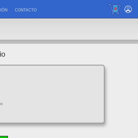
0
IÓN
CONTACTO
io
to