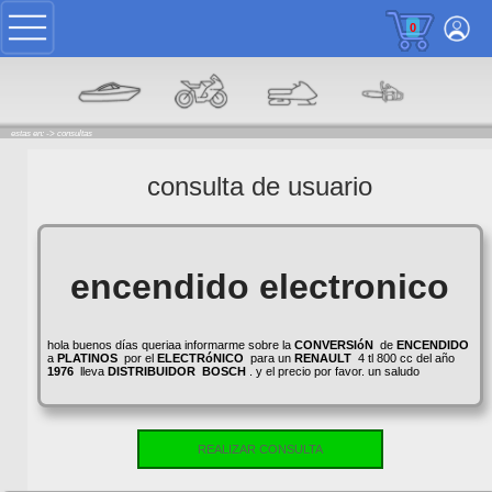
0
estas en: ->
consultas
consulta de usuario
encendido electronico
hola buenos días queriaa informarme sobre la
CONVERSIóN
de
ENCENDIDO
a
PLATINOS
por el
ELECTRóNICO
para un
RENAULT
4 tl 800 cc del año
1976
lleva
DISTRIBUIDOR
BOSCH
. y el precio por favor. un saludo
REALIZAR CONSULTA