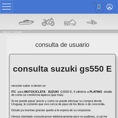
0
estas en: ->
consultas
consulta de usuario
consulta suzuki gs550 E
necesito saber si tienen un
ITC
para
MOTOCICLETA
SUZUKI
GS550 E, 4 cilindros a
PLATINO
detalle
de como se comforma lapieza (que trae).
Si me puede pasar`precio y como se puede efectuar su compra desde
Uruguay, le comento que vivo cerca de paso de los libres o de concordia.
Desde ya muchas gracias quedo a la espera de su respuesta.
Hemos intentado comunicarnos telefonicamente pero no pudimos, si ud me