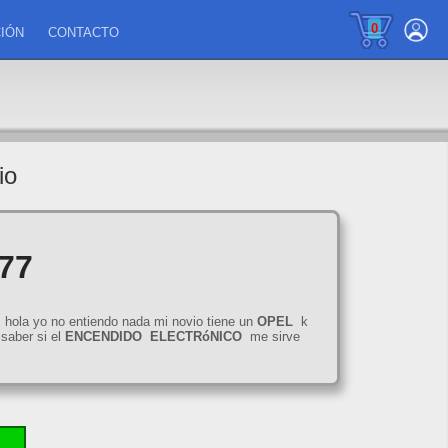
0
IÓN
CONTACTO
io
977
hola yo no entiendo nada mi novio tiene un
OPEL
k
saber si el
ENCENDIDO
ELECTRóNICO
me sirve