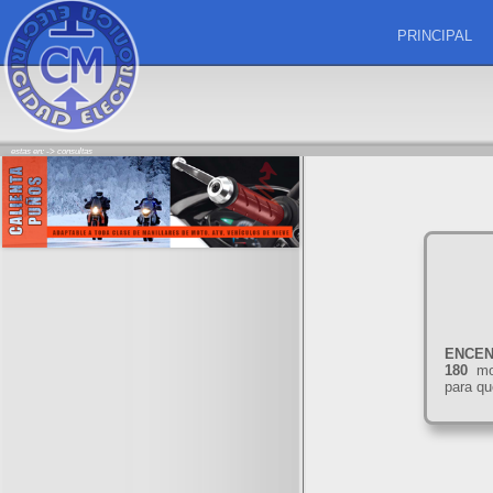
PRINCIPAL
estas en: ->
consultas
ENCEN
180
mod
para qu