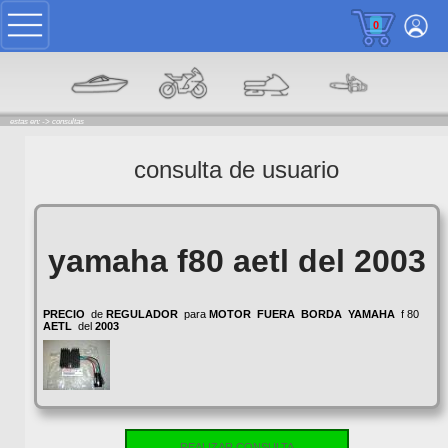
0
estas en: ->
consultas
consulta de usuario
yamaha f80 aetl del 2003
PRECIO
de
REGULADOR
para
MOTOR
FUERA
BORDA
YAMAHA
f 80
AETL
del
2003
REALIZAR CONSULTA