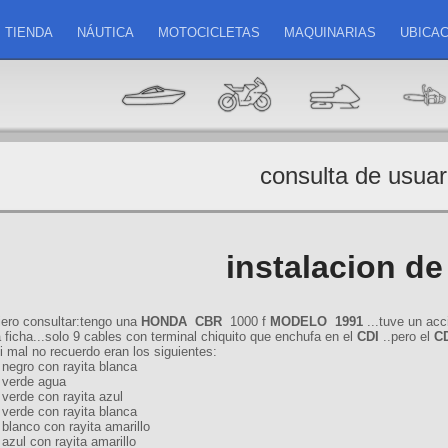
TIENDA
NÁUTICA
MOTOCICLETAS
MAQUINARIAS
UBICAC
consulta de usuar
instalacion de
iero consultar:tengo una
HONDA
CBR
1000 f
MODELO
1991
...tuve un ac
 ficha...solo 9 cables con terminal chiquito que enchufa en el
CDI
..pero el
C
si mal no recuerdo eran los siguientes:
 negro con rayita blanca
 verde agua
 verde con rayita azul
 verde con rayita blanca
 blanco con rayita
amarillo
 azul con rayita amarillo