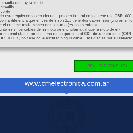
 amarillo con rayita verde
 amarillo
 verde
o estar equivocando en alguno....pero en fin...mi amigo tiene una
CBR
600 f
con la diferencia que en ves de 9 son 11...tiene dos cables mas (uno amarillo 
e el no tiene rayita blanca como la mía (es negro entero)
unta es si los cables de mi moto se enchufan igual que la moto de el?
ea era enchufarlos en el mismo orden que esta el
CDI
de la moto de el (
CBR
6
BR
1000 f ) no tiene no le enchufo ningún cable....mil gracias por su servici
REALIZAR CONSULTA
www.cmelectronica.com.ar