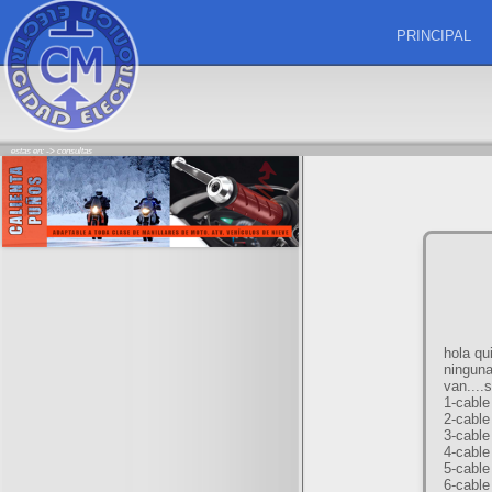
PRINCIPAL
estas en: ->
consultas
hola qu
ninguna
van....
1-cable
2-cable
3-cable
4-cable
5-cable
6-cable