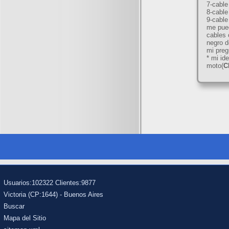
7-cable
8-cable
9-cable
me pued
cables 
negro d
mi preg
* mi id
moto(
C
Usuarios:102322 Clientes:9877
Victoria (CP:1644) - Buenos Aires
Buscar
Mapa del Sitio