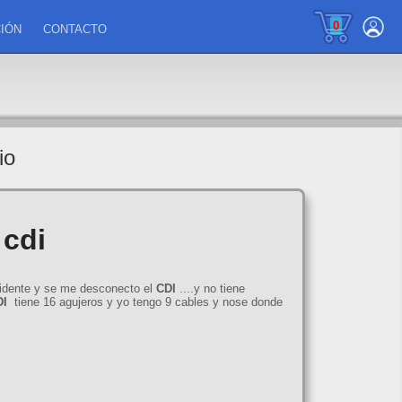
0
IÓN
CONTACTO
io
 cdi
cidente y se me desconecto el
CDI
....y no tiene
DI
tiene 16 agujeros y yo tengo 9 cables y nose donde