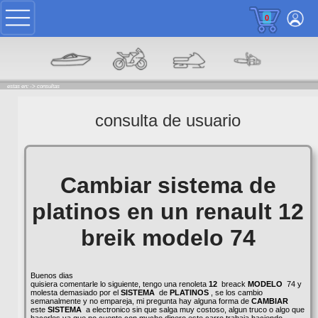
0
estas en: ->
consultas
consulta de usuario
Cambiar sistema de
platinos en un renault 12
breik modelo 74
Buenos dias
quisiera comentarle lo siguiente, tengo una renoleta
12
breack
MODELO
74 y
molesta demasiado por el
SISTEMA
de
PLATINOS
, se los cambio
semanalmente y no empareja, mi pregunta hay alguna forma de
CAMBIAR
este
SISTEMA
a electronico sin que salga muy costoso, algun truco o algo que
hacerles ya que no cuento con mucho dinero este carro trabaja haciendo