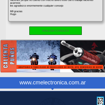
acarreos
les agradezco enormemente cualquier consejo
MIl gracias
Hugo
REALIZAR CONSULTA
www.cmelectronica.com.ar