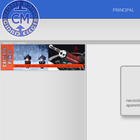
PRINCIPAL
estas en: ->
consultas
necesi
aparent