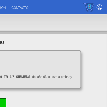
0
IÓN
CONTACTO
io
19
TR
1.7
SIEMENS
del año 93 lo lleve a probar y