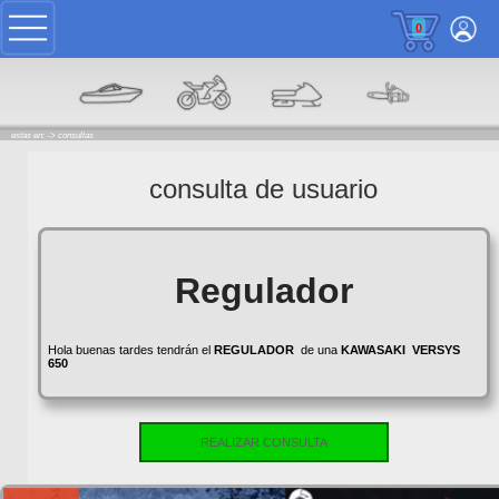
0
estas en: ->
consultas
consulta de usuario
Regulador
Hola buenas tardes tendrán el
REGULADOR
de una
KAWASAKI
VERSYS
650
REALIZAR CONSULTA