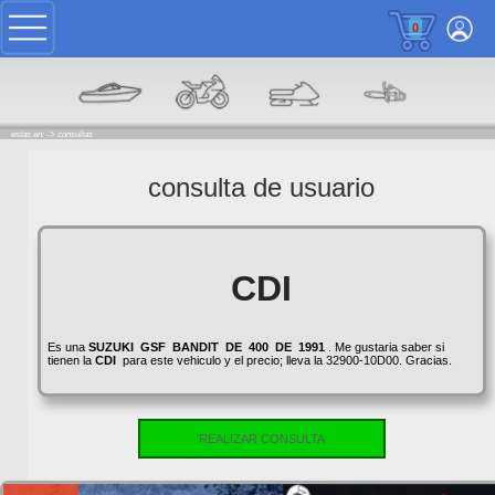
0
estas en: ->
consultas
consulta de usuario
CDI
Es una
SUZUKI
GSF
BANDIT
DE
400
DE
1991
. Me gustaria saber si
tienen la
CDI
para este vehiculo y el precio; lleva la 32900-10D00. Gracias.
REALIZAR CONSULTA