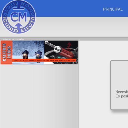
PRINCIPAL
estas en: ->
consultas
Necesit
Es posi