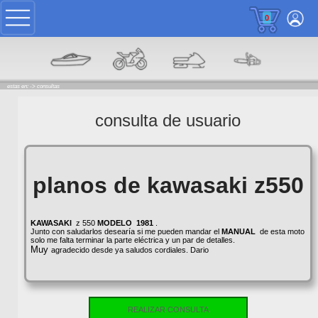
0
estas en: ->
consultas
consulta de usuario
planos de kawasaki z550
KAWASAKI
z 550
MODELO
1981
.
Junto con saludarlos desearía si me pueden mandar el
MANUAL
de esta moto
solo me falta terminar la parte eléctrica y un par de detalles.
Muy
agradecido desde ya saludos cordiales. Dario
REALIZAR CONSULTA