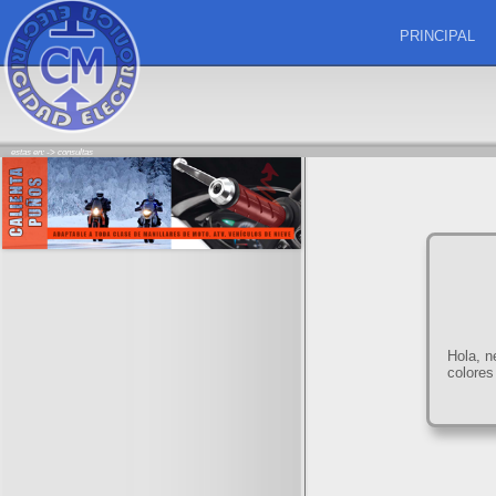
PRINCIPAL
estas en: ->
consultas
Hola, n
colores