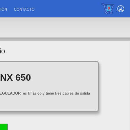
0
IÓN
CONTACTO
io
 NX 650
EGULADOR
es trifásico y tiene tres cables de salida