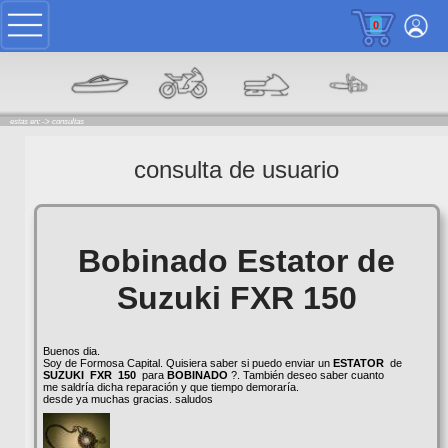
0
estas en: ->
consultas
consulta de usuario
Bobinado Estator de
Suzuki FXR 150
Buenos dia.
Soy de Formosa Capital. Quisiera saber si puedo enviar un
ESTATOR
de
SUZUKI
FXR
150
para
BOBINADO
?. También deseo saber cuanto
me saldría dicha reparación y que tiempo demoraría.
desde ya muchas gracias. saludos