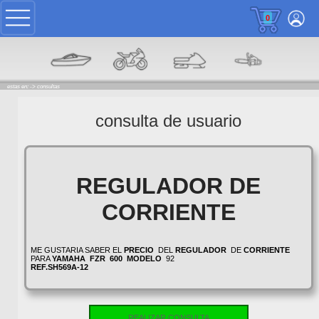
0
estas en: ->
consultas
consulta de usuario
REGULADOR DE
CORRIENTE
ME GUSTARIA SABER EL
PRECIO
DEL
REGULADOR
DE
CORRIENTE
PARA
YAMAHA
FZR
600
MODELO
92
REF.SH569A-12
REALIZAR CONSULTA