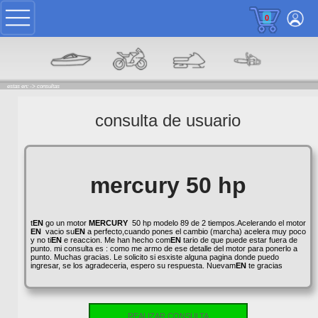
0
estas en: ->
consultas
consulta de usuario
mercury 50 hp
t
EN
go un motor
MERCURY
50 hp modelo 89 de 2 tiempos.Acelerando el motor
EN
vacio su
EN
a perfecto,cuando pones el cambio (marcha) acelera muy poco
y no ti
EN
e reaccion. Me han hecho com
EN
tario de que puede estar fuera de
punto. mi consulta es : como me armo de ese detalle del motor para ponerlo a
punto. Muchas gracias. Le solicito si esxiste alguna pagina donde puedo
ingresar, se los agradeceria, espero su respuesta. Nuevam
EN
te gracias
REALIZAR CONSULTA