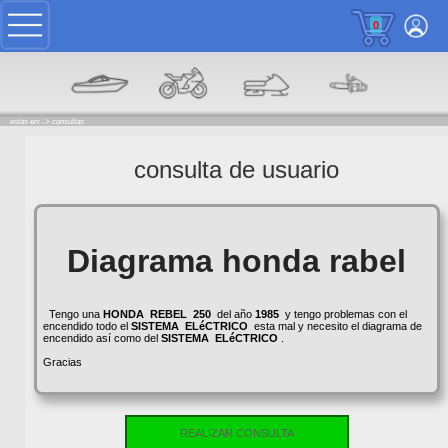
0
estas en: ->
consultas
consulta de usuario
Diagrama honda rabel
Tengo una
HONDA
REBEL
250
del año
1985
y tengo problemas con el
encendido todo el
SISTEMA
ELéCTRICO
esta mal y necesito el diagrama de
encendido así como del
SISTEMA
ELéCTRICO
.
Gracias
REALIZAR CONSULTA