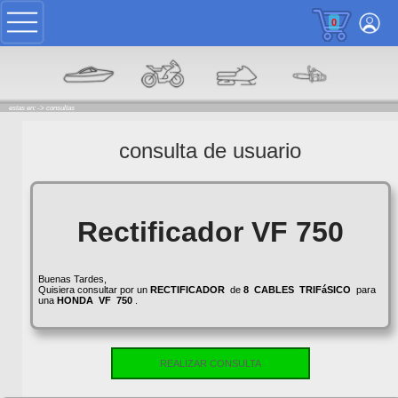
0
estas en: ->
consultas
consulta de usuario
Rectificador VF 750
Buenas Tardes,
Quisiera consultar por un
RECTIFICADOR
de
8
CABLES
TRIFáSICO
para
una
HONDA
VF
750
.
REALIZAR CONSULTA