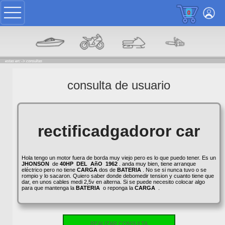
0
estas en: ->
consultas
consulta de usuario
rectificadgadoror car
Hola tengo un motor fuera de borda muy viejo pero es lo que puedo tener. Es un
JHONSON
de
40HP
DEL
AñO
1962
. anda muy bien, tiene arranque
eléctrico pero no tiene
CARGA
dos de
BATERIA
. No se si nunca tuvo o se
rompio y lo sacaron. Quiero saber donde debomedir tension y cuanto tiene que
dar, en unos cables medi 2,5v en alterna. Si se puede necesito colocar algo
para que mantenga la
BATERIA
o reponga la
CARGA
.
REALIZAR CONSULTA