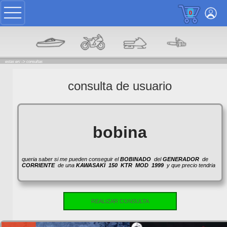
0
estas en: ->
consultas
consulta de usuario
bobina
queria saber si me pueden conseguir el
BOBINADO
del
GENERADOR
de
CORRIENTE
de una
KAWASAKI
150
KTR
MOD
1999
y que precio tendria
REALIZAR CONSULTA