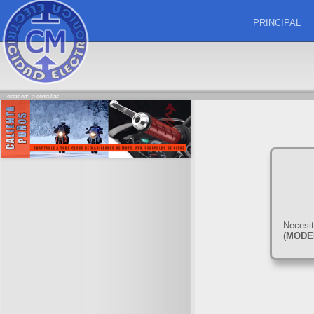
PRINCIPAL
estas en: ->
consultas
Necesit
(
MODE