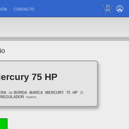
0
IÓN
CONTACTO
io
ercury 75 HP
ERA
de
BORDA
MARCA
MERCURY
75
HP
2t
l
REGULADOR
nuevo.