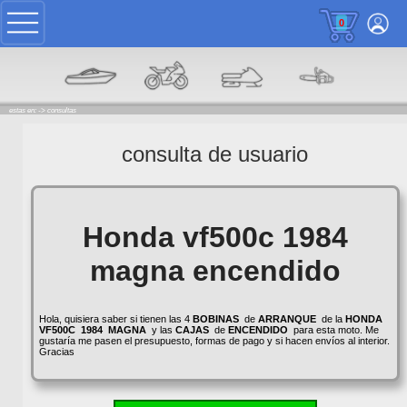
0
estas en: ->
consultas
consulta de usuario
Honda vf500c 1984
magna encendido
Hola, quisiera saber si tienen las 4
BOBINAS
de
ARRANQUE
de la
HONDA
VF500C
1984
MAGNA
y las
CAJAS
de
ENCENDIDO
para esta moto. Me
gustaría me pasen el presupuesto, formas de pago y si hacen envíos al interior.
Gracias