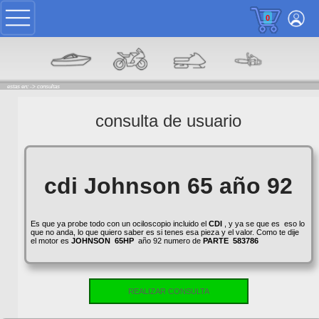
0
estas en: ->
consultas
consulta de usuario
cdi Johnson 65 año 92
Es que ya probe todo con un ociloscopio incluido el
CDI
, y ya se que es eso lo
que no anda, lo que quiero saber es si tenes esa pieza y el valor. Como te dije
el motor es
JOHNSON
65HP
año 92 numero de
PARTE
583786
REALIZAR CONSULTA