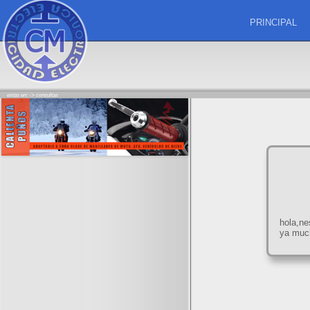
PRINCIPAL
estas en: ->
consultas
hola,ne
ya muc