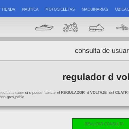
TIENDA
NÁUTICA
MOTOCICLETAS
MAQUINARIAS
UBICAC
consulta de usuar
regulador d vol
secitaria saber si c puede fabricar el
REGULADOR
d
VOLTAJE
del
CUATRI
has grcs,pablo
REALIZAR CONSULTA