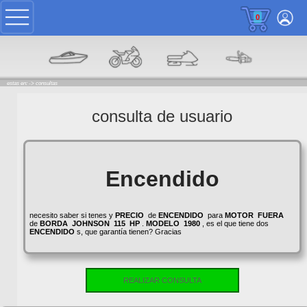
0
estas en: ->
consultas
consulta de usuario
Encendido
necesito saber si tenes y
PRECIO
de
ENCENDIDO
para
MOTOR
FUERA
de
BORDA
JOHNSON
115
HP
.
MODELO
1980
, es el que tiene dos
ENCENDIDO
s, que garantía tienen? Gracias
REALIZAR CONSULTA