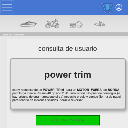
0
estas en: ->
consultas
consulta de usuario
power trim
estoy necesitando un
POWER
TRIM
para un
MOTOR
FUERA
de
BORDA
pata larga marca Parsun 40 hp año 2011. si lo tienen o lo pueden conseguir (o
hay alguno de otra marca que sirva) necesito precio y tiempo (forma de pago)
para tenerlo en misiones saludos. horacio reversat.
REALIZAR CONSULTA