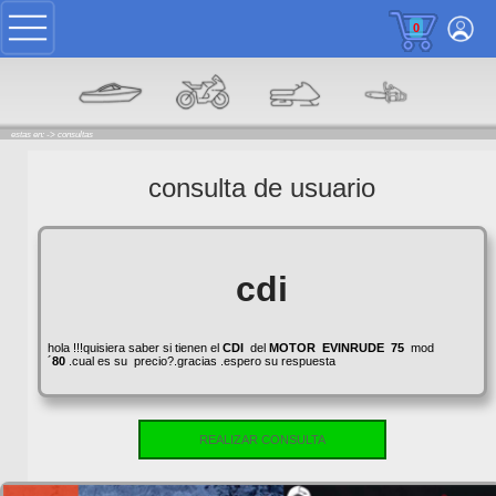
0
estas en: ->
consultas
consulta de usuario
cdi
hola !!!quisiera saber si tienen el
CDI
del
MOTOR
EVINRUDE
75
mod
´
80
.cual es su precio?.gracias .espero su respuesta
REALIZAR CONSULTA