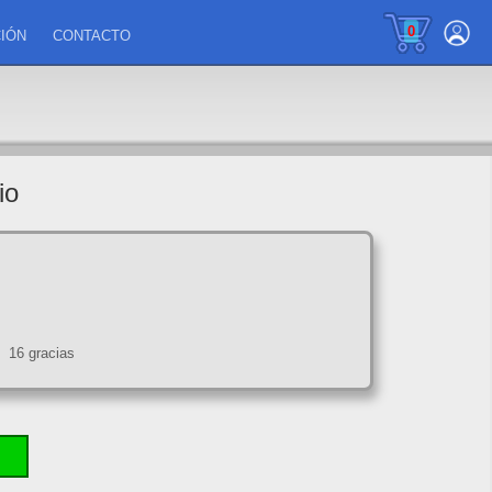
0
IÓN
CONTACTO
io
16 gracias