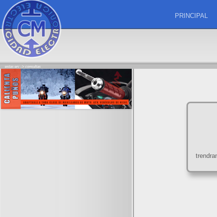
PRINCIPAL
estas en: ->
consultas
trendr