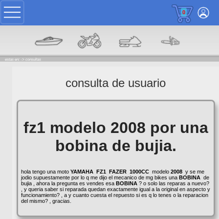
0
estas en: ->
consultas
consulta de usuario
fz1 modelo 2008 por una
bobina de bujia.
hola tengo una moto
YAMAHA
FZ1
FAZER
1000CC
modelo
2008
y se me
jodio supuestamente por lo q me dijo el mecanico de mg bikes una
BOBINA
de
bujia , ahora la pregunta es vendes esa
BOBINA
? o solo las reparas a nuevo?
, y queria saber si reparada quedan exactamente igual a la original en aspecto y
funcionamiento? , a y cuanto cuesta el repuesto si es q lo tenes o la reparacion
del mismo? , gracias.