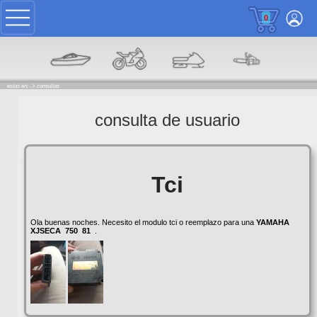
0
estas en: ->
consultas
consulta de usuario
Tci
Ola buenas noches. Necesito el modulo tci o reemplazo para una
YAMAHA
XJSECA
750
81
.