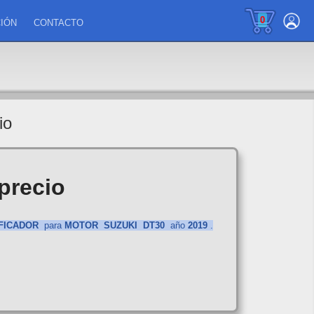
0
IÓN
CONTACTO
io
precio
FICADOR
para
MOTOR
SUZUKI
DT30
año
2019
.