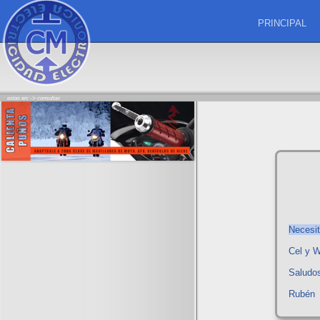
PRINCIPAL
estas en: ->
consultas
Necesi
Cel y 
Saludo
Rubén