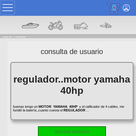
0
estas en: ->
consultas
consulta de usuario
regulador..motor yamaha
40hp
buenas tengo un
MOTOR
YAMAHA
40HP
y el ratificador de 4 cables, me
fundió la batería.,cuanto cuesta el
REGULADOR
...
REALIZAR CONSULTA